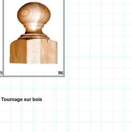
5
B6
-
Tournage sur bois