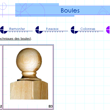
techniques des boules
).
2
B3